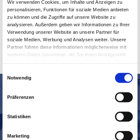
Wir verwenden Cookies, um Inhalte und Anzeigen zu
personalisieren, Funktionen für soziale Medien anbieten
zu können und die Zugriffe auf unsere Website zu
analysieren. Außerdem geben wir Informationen zu Ihrer
Verwendung unserer Website an unsere Partner für
soziale Medien, Werbung und Analysen weiter. Unsere
Partner führen diese Informationen möglicherweise mit
weiteren Daten zusammen, die Sie ihnen bereitgestellt
haben oder die sie im Rahmen Ihrer Nutzung der Dienste
gesammelt haben.
Einwilligungsauswahl
Notwendig
JETZT UNVERBINDLICH ANFRAGEN
Präferenzen
Kontaktieren Sie uns, wir beantworten gerne Ihre
Fragen und vereinbaren auf Wunsch ein erstes
Statistiken
Beratungsgespräch mit Ihnen.
Wir freuen uns auf Ihre Anfragen.
Marketing