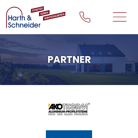
+
Produkte
+
Unternehmen
Kontakt
Impressum
PARTNER
Datenschutz
Startseite
Schließen