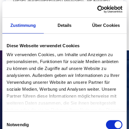
zwischen verschiedenen Materialien sowie den
Profilgrößen und Farben selbst wählen.
mehr lesen
Zustimmung
Details
Über Cookies
Diese Webseite verwendet Cookies
Wir verwenden Cookies, um Inhalte und Anzeigen zu
personalisieren, Funktionen für soziale Medien anbieten
REFERENZEN
zu können und die Zugriffe auf unsere Website zu
analysieren. Außerdem geben wir Informationen zu Ihrer
Verwendung unserer Website an unsere Partner für
soziale Medien, Werbung und Analysen weiter. Unsere
Partner führen diese Informationen möglicherweise mit
weiteren Daten zusammen, die Sie ihnen bereitgestellt
haben oder die sie im Rahmen Ihrer Nutzung der Dienste
gesammelt haben.
Einwilligungsauswahl
Notwendig